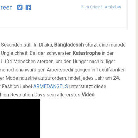
igreen
Zum Original-Artikel
 Sekunden still. In Dhaka,
Bangladesch
stürzt eine marode
r Ungleichheit. Bei der schwersten
Katastrophe
in der
 1.134 Menschen sterben, um den Hunger nach billiger
 menschenunwürdigen Arbeitsbedingungen in Textilfabriken
 Modeindustrie aufzufordern, findet jedes Jahr am
24.
ir Fashion Label
ARMEDANGELS
unterstützt diese
hion Revolution Days sein allererstes
Video
.