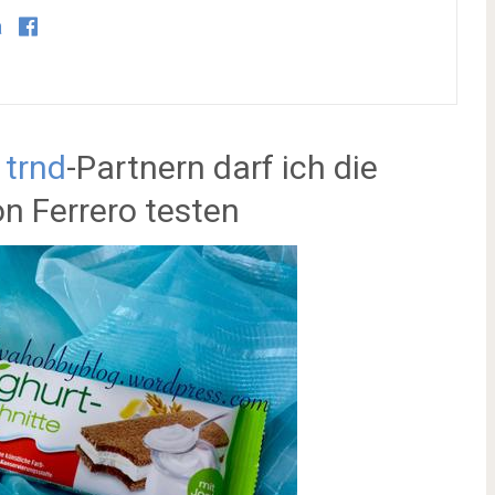
a
0
trnd
-Partnern darf ich die
n Ferrero testen