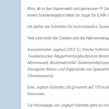
Also, ab in den Supermarkt und geniessen !!! Der
einem Sonderangebot habe ich sogar für 0,99€ w
Ich durfte die Schnitten für
trnd
kostenlos Testen
Hier sind noch die Zutaten und die Nährwertang
Konzentrierter Joghurt (29,5 %), frische Vollmilc
Traubenzucker, Magermilchjoghurtpulver, Birnensa
Milcheiweiß, Backtriebmittel: Dinatriumdipho
Emulgator Mono- und Diglyceride von Speisefetts
Zitronenaroma.
Eine Joghurt-Schnitte (28 g) kommt auf
105 kcal
Gewissen.
Zur Homepage von Joghurt-Schnitte geht es
hie