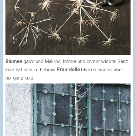
Blumen
gab's und Makros. Immer und immer wieder. Ganz
kurz hat sich im Februar
Frau Holle
blicken lassen, aber
nur ganz kurz.