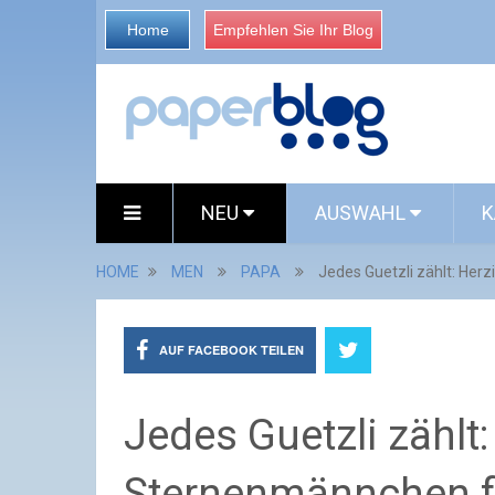
Home
Empfehlen Sie Ihr Blog
NEU
AUSWAHL
K
HOME
MEN
PAPA
Jedes Guetzli zählt: Her
AUF FACEBOOK TEILEN
Jedes Guetzli zählt:
Sternenmännchen fü