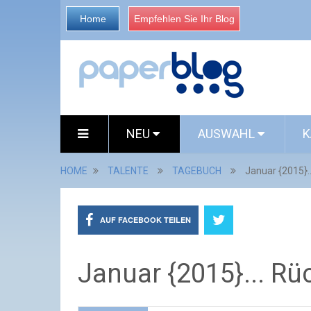
Home
Empfehlen Sie Ihr Blog
NEU
AUSWAHL
K
HOME
TALENTE
TAGEBUCH
Januar {2015}..
AUF FACEBOOK TEILEN
Januar {2015}... Rü