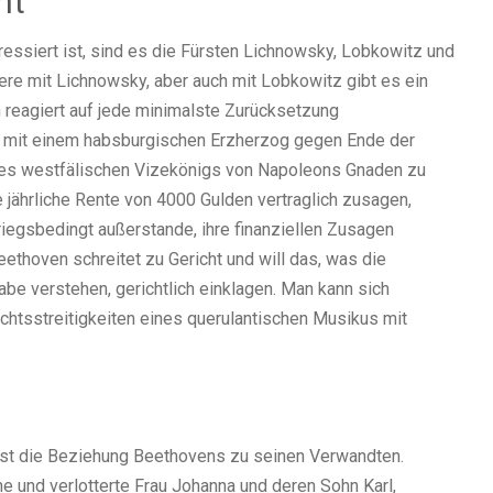
ht
essiert ist, sind es die Fürsten Lichnowsky, Lobkowitz und
re mit Lichnowsky, aber auch mit Lobkowitz gibt es ein
 reagiert auf jede minimalste Zurücksetzung
m mit einem habsburgischen Erzherzog gegen Ende der
 des westfälischen Vizekönigs von Napoleons Gnaden zu
e jährliche Rente von 4000 Gulden vertraglich zusagen,
iegsbedingt außerstande, ihre finanziellen Zusagen
eethoven schreitet zu Gericht und will das, was die
abe verstehen, gerichtlich einklagen. Man kann sich
echtsstreitigkeiten eines querulantischen Musikus mit
 ist die Beziehung Beethovens zu seinen Verwandten.
e und verlotterte Frau Johanna und deren Sohn Karl,