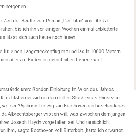
en hergeben.
r Zeit der Beethoven-Roman „Der Titan“ von Ottokar
ruhen, bis ich ihn vor einigen Wochen einmal anblätterte
 Das lässt sich auch heute noch lesen.
e für einen Langstreckenflug mit und las in 10000 Metern
n nun aber am Boden im gemütlichen Lesesessel.
tumstände umreißenden Einleitung im Wien des Jahres
brechtsberger sich in den dritten Stock eines Hauses in
t, wo der 25jährige Ludwig van Beethoven ein bescheidenes
 da Albrechtsberger wissen will, was zwischen dem jungen
rer Joseph Haydn vorgefallen sei. Und tatsächlich,
n ihm‘, sagte Beethoven voll Bitterkeit, ‚hätte ich erwartet,