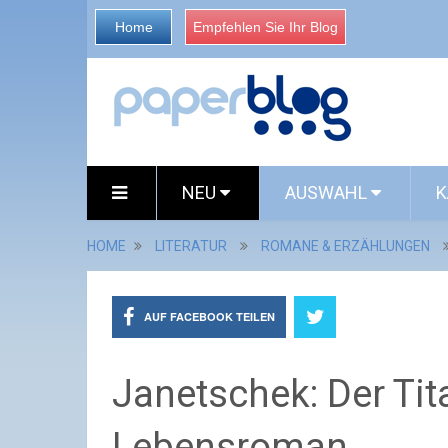
Home
Empfehlen Sie Ihr Blog
NEU
AUSWAHL
K
HOME
LITERATUR
ROMANE & ERZÄHLUNGEN
AUF FACEBOOK TEILEN
Janetschek: Der Ti
Lebensroman