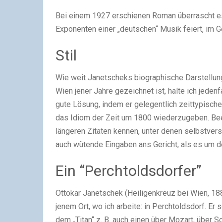
Bei einem 1927 erschienen Roman überrascht e
Exponenten einer „deutschen“ Musik feiert, im G
Stil
Wie weit Janetscheks biographische Darstellung h
Wien jener Jahre gezeichnet ist, halte ich jeden
gute Lösung, indem er gelegentlich zeittypisch
das Idiom der Zeit um 1800 wiederzugeben. Beet
längeren Zitaten kennen, unter denen selbstvers
auch wütende Eingaben ans Gericht, als es um d
Ein “Perchtoldsdorfer”
Ottokar Janetschek (Heiligenkreuz bei Wien, 18
jenem Ort, wo ich arbeite: in Perchtoldsdorf. E
dem „Titan“ z. B. auch einen über Mozart, über