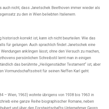
s auch nicht, dass Janetschek Beethoven immer wieder als
egensatz zu den in Wien beliebten Italienern.
istorisch korrekt ist, kann ich nicht beurteilen. Wie das
falls für gelungen. Auch sprachlich findet Janetschek eine
e Wendungen anklingen lässt, ohne den Versuch zu machen,
hovens persönlichen Schreibstil lernt man in einigen
tändlich das berühmte „Heiligenstädter Testament“ ist, aber
en Vormundschaftsstreit für seinen Neffen Karl geht.
84 – Wien, 1963) wohnte übrigens von 1938 bis 1963 in
r schrieb eine ganze Reihe biographischer Romane, neben
 Schubert und über den Forstwirtschafts-Unternehmer Georg