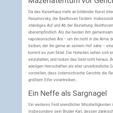
Mäzenatentum vor Geric
Da das Kaiserhaus mehr an bildender Kunst inter
Rasumovsky, die Beethoven fördern. Insbesonde
ständiges Auf und Ab der Beziehung. Beethoven
überempfindlich. Als die beiden ihm gemeinsa
napoleonischen Ära – um ihn nicht in die Arme
treiben, der ihn gerne an seinem Hof sähe – ein
kommt es zum Eklat: Die Hoheiten sehen sich kr
einzuhalten, und rücken das Geld nicht heraus. B
adeligen Herrschaften als eher unverbindliche G
vorstellen, dass österreichische Gerichte die R
größtem Eifer vorantreiben…
Ein Neffe als Sargnagel
Ein weiteres Feld unendlicher Misshelligkeiten
Insbesondere sein Bruder Karl, dessen zänkisch