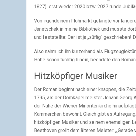
1827) erst wieder 2020 bzw. 2027 runde Jubilä
Von irgendeinem Flohmarkt gelangte vor längere
Janetschek in meine Bibliothek und musste dort 
und feststellte: Der ist ja „süffig“ geschrieben!
Also nahm ich ihn kurzerhand als Flugzeuglektür
Höhe schon tüchtig hinein, beendete den Roma
Hitzköpfiger Musiker
Der Roman beginnt nach einer knappen, die Zei
1795, als der Domkapellmeister Johann Georg Al
der Nähe der Wiener Minoritenkirche hinaufplag
Kämmerchen bewohnt. Gleich gibt es Aufregung,
hitzköpfigen Musiker und seinem ehemaligen Leh
Beethoven grollt dem älteren Meister: „‚Gerade vo