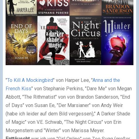
"
To Kill A Mockingbird
" von Harper Lee, "
Anna and the
French Kiss
" von Stephanie Perkins, "Dare Me" von Megan
Abbott, "The Rithmatist" von von Brandon Sanderson, "End
of Days" von Susan Ee, "Der Marsianer" von Andy Weir
(habe ich leider auf dem Bild vergessen)," A Darker Shade
of Magic" von V.E. Schwab, "The Night Circus" von Erin
Morgenstern und "Winter" von Marissa Meyer.
Enttäuscht
war ich von "Girl Online" von Zoe Sugg (großer