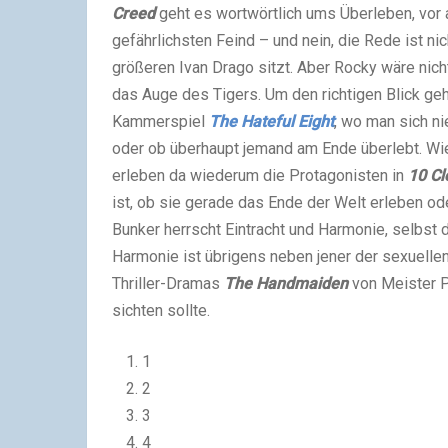
Creed
geht es wortwörtlich ums Überleben, vor
gefährlichsten Feind – und nein, die Rede ist ni
größeren Ivan Drago sitzt. Aber Rocky wäre nich
das Auge des Tigers. Um den richtigen Blick geh
Kammerspiel
The Hateful Eight
, wo man sich ni
oder ob überhaupt jemand am Ende überlebt. Wi
erleben da wiederum die Protagonisten in
10 Cl
ist, ob sie gerade das Ende der Welt erleben ode
Bunker herrscht Eintracht und Harmonie, selbst
Harmonie ist übrigens neben jener der sexuelle
Thriller-Dramas
The Handmaiden
von Meister P
sichten sollte.
1
2
3
4