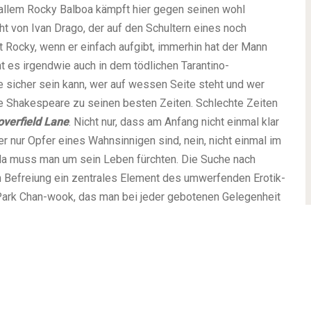
 allem Rocky Balboa kämpft hier gegen seinen wohl
cht von Ivan Drago, der auf den Schultern eines noch
t Rocky, wenn er einfach aufgibt, immerhin hat der Mann
t es irgendwie auch in dem tödlichen Tarantino-
e sicher sein kann, wer auf wessen Seite steht und wer
e Shakespeare zu seinen besten Zeiten. Schlechte Zeiten
overfield Lane
. Nicht nur, dass am Anfang nicht einmal klar
r nur Opfer eines Wahnsinnigen sind, nein, nicht einmal im
 da muss man um sein Leben fürchten. Die Suche nach
n Befreiung ein zentrales Element des umwerfenden Erotik-
ark Chan-wook, das man bei jeder gebotenen Gelegenheit