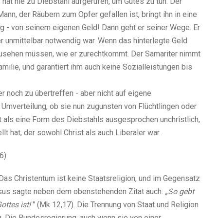
 hat nie zu Diebstahl aufgerufen, um Gutes zu tun. Der
ann, der Räubern zum Opfer gefallen ist, bringt ihn in eine
g - von seinem eigenen Geld! Dann geht er seiner Wege. Er
pfer unmittelbar notwendig war. Wenn das hinterlegte Geld
 zusehen müssen, wie er zurechtkommt. Der Samariter nimmt
Familie, und garantiert ihm auch keine Sozialleistungen bis
 noch zu übertreffen - aber nicht auf eigene
 Umverteilung, ob sie nun zugunsten von Flüchtlingen oder
t als eine Form des Diebstahls ausgesprochen unchristlich,
lt hat, der sowohl Christ als auch Liberaler war.
6)
t. Das Christentum ist keine Staatsreligion, und im Gegensatz
Jesus sagte neben dem obenstehenden Zitat auch:
„So gebt
ottes ist!
" (Mk 12,17). Die Trennung von Staat und Religion
ng. Die Bundesregierung, auch wenn sie von einer