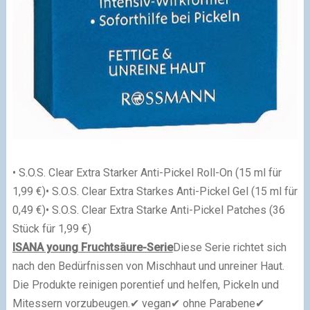
• S.O.S. Clear Extra Starker Anti-Pickel Roll-On (15 ml für
1,99 €)
• S.O.S. Clear Extra Starkes Anti-Pickel Gel (15 ml für
0,49 €)
• S.O.S. Clear Extra Starke Anti-Pickel Patches (36
Stück für 1,99 €)
ISANA young Fruchtsäure-Serie
Diese Serie richtet sich
nach den Bedürfnissen von Mischhaut und unreiner Haut.
Die Produkte reinigen porentief und helfen, Pickeln und
Mitessern vorzubeugen.
✔
vegan
✔
ohne Parabene
✔