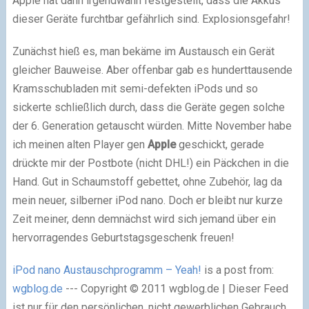
Apple hat dann irgendwann festgestellt, dass die Akkus
dieser Geräte furchtbar gefährlich sind. Explosionsgefahr!
Zunächst hieß es, man bekäme im Austausch ein Gerät
gleicher Bauweise. Aber offenbar gab es hunderttausende
Kramsschubladen mit semi-defekten iPods und so
sickerte schließlich durch, dass die Geräte gegen solche
der 6. Generation getauscht würden. Mitte November habe
ich meinen alten Player gen
Apple
geschickt, gerade
drückte mir der Postbote (nicht DHL!) ein Päckchen in die
Hand. Gut in Schaumstoff gebettet, ohne Zubehör, lag da
mein neuer, silberner iPod nano. Doch er bleibt nur kurze
Zeit meiner, denn demnächst wird sich jemand über ein
hervorragendes Geburtstagsgeschenk freuen!
iPod nano Austauschprogramm – Yeah!
is a post from:
wgblog.de
--- Copyright © 2011 wgblog.de | Dieser Feed
ist nur für den persönlichen, nicht gewerblichen Gebrauch