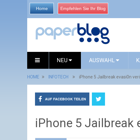
Home
Empfehlen Sie Ihr Blog
NEU
AUSWAHL
K
HOME
INFOTECH
iPhone 5 Jailbreak evasi0n ver
AUF FACEBOOK TEILEN
iPhone 5 Jailbreak 