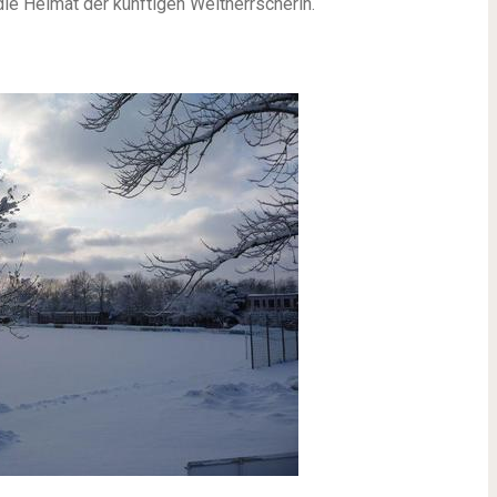
die
Heimat
der künftigen Weltherrscherin.