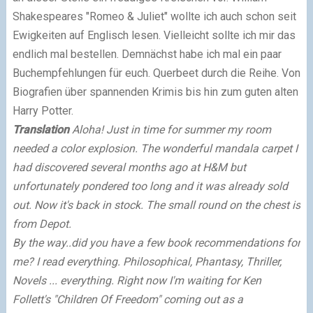
Shakespeares "Romeo & Juliet" wollte ich auch schon seit
Ewigkeiten auf Englisch lesen. Vielleicht sollte ich mir das
endlich mal bestellen. Demnächst habe ich mal ein paar
Buchempfehlungen für euch. Querbeet durch die Reihe. Von
Biografien über spannenden Krimis bis hin zum guten alten
Harry Potter.
Translation
Aloha!
Just in time for summer my room
needed a color explosion.
The wonderful mandala carpet I
had discovered several months ago at H&M but
unfortunately pondered too long and it was already sold
out.
Now it's back in stock.
The small round on the chest is
from Depot.
By the way..did you have a few book recommendations for
me?
I read everything.
Philosophical, Phantasy, Thriller,
Novels ... everything.
Right now I'm waiting for Ken
Follett's "Children Of Freedom" coming out as a