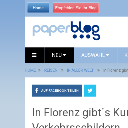
Home
Empfehlen Sie Ihr Blog
NEU
AUSWAHL
K
HOME
REISEN
IN ALLER WELT
In Florenz gi
AUF FACEBOOK TEILEN
In Florenz gibt´s K
Verkehrsschildern