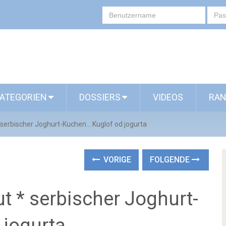
ATEGORIEN
DOSSIERS
VIDEOS
RAN
serbischer Joghurt-Kuchen... Kuglof od jogurta
VORIGE
FOLGENDE
t * serbischer Joghurt-
 jogurta