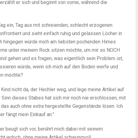
erzählt er sich und beginnt von vorne, während die
 Tag ein, Tag aus mit schreienden, schlecht erzogenen
nfrontiert und sieht einfach ruhig und gelassen Löcher in
 Ich hingegen würde mich am liebsten pochenden Hirnes
gerne unter meinem Rock sitzen möchte, um mir so NOCH
nd gehen und es fragen, was eigentlich sein Problem ist,
essieren würde, wenn ich mich auf den Boden werfe und
ben möchte?
Kind nicht da, der Hechler weg, und lege meine Artikel auf
r Sinn dieses Stabes hat sich mir noch nie erschlossen, mit
as auch ohne extra hergestellte Gegenstände lösen. Ich
er fängt mein Einkauf an.”
r beugt sich vor, berührt mich dabei mit seinem
cht jedoch, ohne meine Artikel schwungvoll