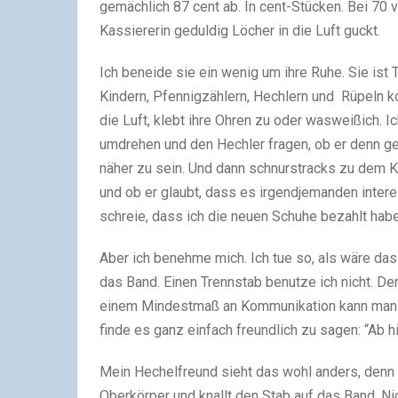
gemächlich 87 cent ab. In cent-Stücken. Bei 70 v
Kassiererin geduldig Löcher in die Luft guckt.
Ich beneide sie ein wenig um ihre Ruhe. Sie ist
Kindern, Pfennigzählern, Hechlern und Rüpeln ko
die Luft, klebt ihre Ohren zu oder wasweißich.
umdrehen und den Hechler fragen, ob er denn 
näher zu sein. Und dann schnurstracks zu dem Ki
und ob er glaubt, dass es irgendjemanden inter
schreie, dass ich die neuen Schuhe bezahlt ha
Aber ich benehme mich. Ich tue so, als wäre das 
das Band. Einen Trennstab benutze ich nicht. De
einem Mindestmaß an Kommunikation kann man d
finde es ganz einfach freundlich zu sagen: “Ab hi
Mein Hechelfreund sieht das wohl anders, denn e
Oberkörper und knallt den Stab auf das Band. Ni