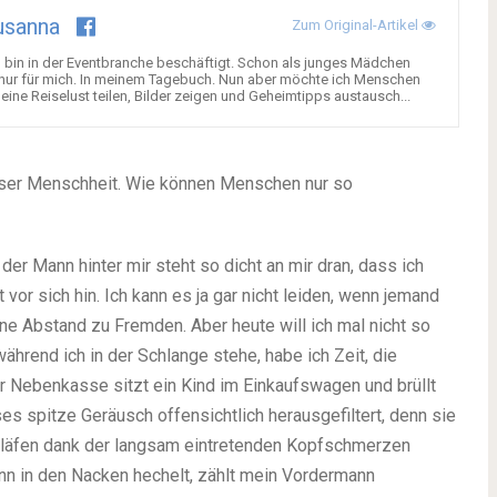
usanna
Zum Original-Artikel
d bin in der Eventbranche beschäftigt. Schon als junges Mädchen
nur für mich. In meinem Tagebuch. Nun aber möchte ich Menschen
ine Reiselust teilen, Bilder zeigen und Geheimtipps austausch...
dieser Menschheit. Wie können Menschen nur so
der Mann hinter mir steht so dicht an mir dran, dass ich
or sich hin. Ich kann es ja gar nicht leiden, wenn jemand
rne Abstand zu Fremden. Aber heute will ich mal nicht so
während ich in der Schlange stehe, habe ich Zeit, die
Nebenkasse sitzt ein Kind im Einkaufswagen und brüllt
es spitze Geräusch offensichtlich herausgefiltert, denn sie
chläfen dank der langsam eintretenden Kopfschmerzen
n in den Nacken hechelt, zählt mein Vordermann