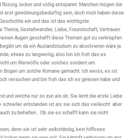
und flüssig, locker und völlig entspannt. Manchen mögen die
et erst gewöhnungsbedürftig sein, doch mich haben diese
e Geschichte ein und das ist das wichtigste.
e Thema, Gestaltwandler, Liebe, Freundschaft, Vertrauen
in meinen Augen geschafft diese Themen gut zu verknüpfen.
 begibt um da ein Auslandstudium zu absolvieren wäre ja
de, etwas zu langweilig, also bin ich froh das es
t nicht um Werwölfe oder solches sondern um
nen Bogen um solche Romane gemacht. Ich weiss, es ist
och versuchen und bin froh das ich es gelesen habe und
d und welche nur so zun als ob. Sie lernt die erste Liebe
 schneller entstanden ist als sie sich das vielleicht aber
uch zu behalten... Ob sie es schafft kann sie nicht
en, denn sie ist sehr selbständig, kein hilfloses
ll locker wenn sie was will. Sie kämpft verbissen um ans