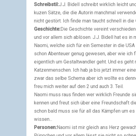
Schreibstil:
J.J. Bidell schreibt wirklich leicht 
kuzen Sätze, die die Autorin manchmal verwend
nicht gestört. Ich finde man taucht schnell in di
Geschichte:
Die Geschichte vereint verschieden
und vor allem sich ablösen. J.J. Bidell hat es 
Naomi, welche sich für ein Semester in die USA
schon Abenteuer genug gewesen, aber wie ich fin
eigentlich um Gestaltwandler geht. Und es geh
Katzenmenschen. Ich hab ja bis jetzt immer ei
zwar das selbe Schema aber ich wollte es denn
freu mich weiter auf den 2 und auch 3. Teil.
Naomi muss raus finden wer wirklich Freunde sin
kennen und freut sich über eine Freundschaft die
schon bald muss sie für all das Kämpfen um es a
wissen...
Personen:
Naomi ist mir gleich ans Herz gewachs
Püppchen und vor allem lässt sie nicht so schne