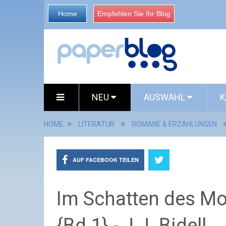
Home
Empfehlen Sie Ihr Blog
NEU
AUSWAHL
K
HOME
LITERATUR
ROMANE & ERZÄHLUNGEN
AUF FACEBOOK TEILEN
Im Schatten des Mo
{Bd.1} - J.J. Bidell