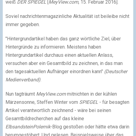
weiß
DER SPIEGEL
[
MeyView.com
, 15. Februar 2016].
Soviel nachrichtenmagazinliche Aktualität ist beileibe nicht
immer gegeben.
"Hintergrundartikel haben das ganz wörtliche Ziel, über
Hintergründe zu informieren. Meistens haben
Hintergrundartikel durchaus einen aktuellen Anlass,
versuchen aber ein Gesamtbild zu zeichnen, in das man
den tagesaktuellen Aufhänger einordnen kann"
(Deutscher
Medienverband)
.
Nun tagträumt
MeyView.com
mitnichten in der kühlen
Märzensonne, Steffen Winter vom
SPIEGEL
- für besagten
Artikel verantwortlich zeichnend - wäre bei seinen
Gesamtbildrecherchen auf das kleine
ElbsandsteinPolemik
-Blog gestoßen oder hätte etwa darin
herumgestöbert. Und gelesen. Beispielsweise über das