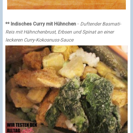
** Indisches Curry mit Hühnchen
-
Duftender Basmati-
Reis mit Hähnchenbrust, Erbsen und Spinat an einer
leckeren Curry-Kokosnuss-Sauce