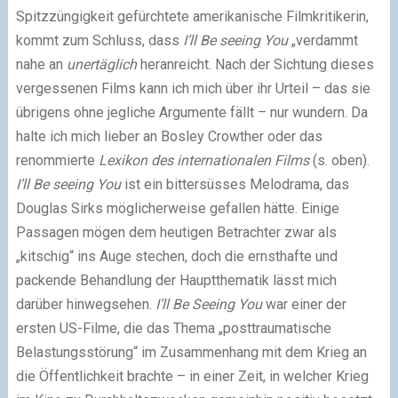
Spitzzüngigkeit gefürchtete amerikanische Filmkritikerin,
kommt zum Schluss, dass
I’ll Be seeing You
„verdammt
nahe an
unertäglich
heranreicht. Nach der Sichtung dieses
vergessenen Films kann ich mich über ihr Urteil – das sie
übrigens ohne jegliche Argumente fällt – nur wundern. Da
halte ich mich lieber an Bosley Crowther oder das
renommierte
Lexikon des internationalen Films
(s. oben).
I’ll Be seeing You
ist ein bittersüsses Melodrama, das
Douglas Sirks möglicherweise gefallen hätte. Einige
Passagen mögen dem heutigen Betrachter zwar als
„kitschig“ ins Auge stechen, doch die ernsthafte und
packende Behandlung der Hauptthematik lässt mich
darüber hinwegsehen.
I’ll Be Seeing You
war einer der
ersten US-Filme, die das Thema „posttraumatische
Belastungsstörung“ im Zusammenhang mit dem Krieg an
die Öffentlichkeit brachte – in einer Zeit, in welcher Krieg