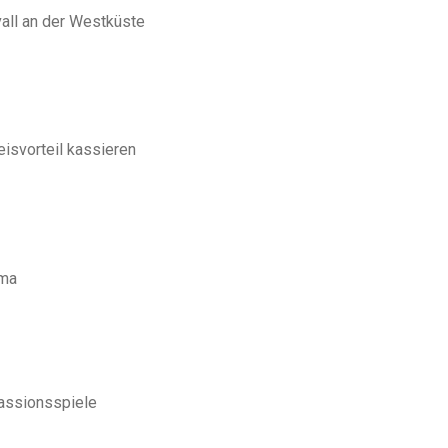
all an der Westküste
isvorteil kassieren
lma
assionsspiele