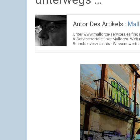
Autor Des Artikels :
Mall
Unter www.mallorca-services.es find
& Serviceportale über Mallorca. Weit
Branchenverzeichnis · Wissenswertes 