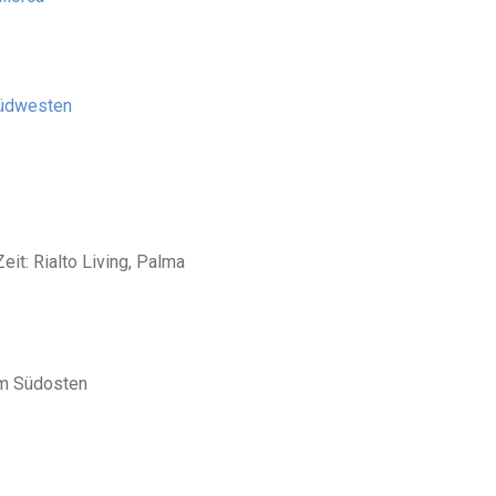
Südwesten
it: Rialto Living, Palma
im Südosten