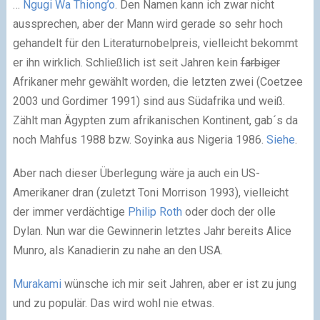
…
Ngugi Wa Thiong’o
. Den Namen kann ich zwar nicht
aussprechen, aber der Mann wird gerade so sehr hoch
gehandelt für den Literaturnobelpreis, vielleicht bekommt
er ihn wirklich. Schließlich ist seit Jahren kein
farbiger
Afrikaner mehr gewählt worden, die letzten zwei (Coetzee
2003 und Gordimer 1991) sind aus Südafrika und weiß.
Zählt man Ägypten zum afrikanischen Kontinent, gab´s da
noch Mahfus 1988 bzw. Soyinka aus Nigeria 1986.
Siehe
.
Aber nach dieser Überlegung wäre ja auch ein US-
Amerikaner dran (zuletzt Toni Morrison 1993), vielleicht
der immer verdächtige
Philip Roth
oder doch der olle
Dylan. Nun war die Gewinnerin letztes Jahr bereits Alice
Munro, als Kanadierin zu nahe an den USA.
Murakami
wünsche ich mir seit Jahren, aber er ist zu jung
und zu populär. Das wird wohl nie etwas.