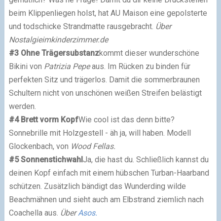
beim Klippenliegen holst, hat AU Maison eine gepolsterte
und todschicke Strandmatte rausgebracht.
Über
Nostalgieimkinderzimmer.de
#3 Ohne Trägersubstanz
kommt dieser wunderschöne
Bikini von
Patrizia Pepe
aus. Im Rücken zu binden für
perfekten Sitz und trägerlos. Damit die sommerbraunen
Schultern nicht von unschönen weißen Streifen belästigt
werden.
#4 Brett vorm Kopf
Wie cool ist das denn bitte?
Sonnebrille mit Holzgestell - äh ja, will haben. Modell
Glockenbach, von
Wood Fellas.
#5 Sonnenstichwahl
Ja, die hast du. Schließlich kannst du
deinen Kopf einfach mit einem hübschen Turban-Haarband
schützen. Zusätzlich bändigt das Wunderding wilde
Beachmähnen und sieht auch am Elbstrand ziemlich nach
Coachella aus.
Über
Asos.