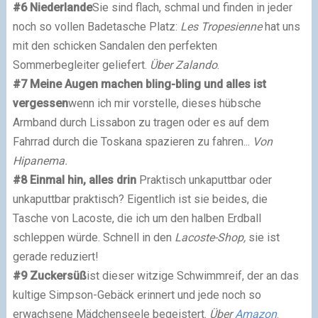
#6 Niederlande
Sie sind flach, schmal und finden in jeder
noch so vollen Badetasche Platz:
Les Tropesienne
hat uns
mit den schicken Sandalen den perfekten
Sommerbegleiter geliefert.
Über Zalando
.
#7 Meine Augen machen bling-bling und alles ist
vergessen
wenn ich mir vorstelle, dieses hübsche
Armband durch Lissabon zu tragen oder es auf dem
Fahrrad durch die Toskana spazieren zu fahren...
Von
Hipanema.
#8 Einmal hin, alles drin
Praktisch unkaputtbar oder
unkaputtbar praktisch? Eigentlich ist sie beides, die
Tasche von Lacoste, die ich um den halben Erdball
schleppen würde. Schnell in den
Lacoste-Shop,
sie ist
gerade reduziert!
#9 Zuckersüß
ist dieser witzige Schwimmreif, der an das
kultige Simpson-Gebäck erinnert und jede noch so
erwachsene Mädchenseele begeistert.
Über
Amazon
.