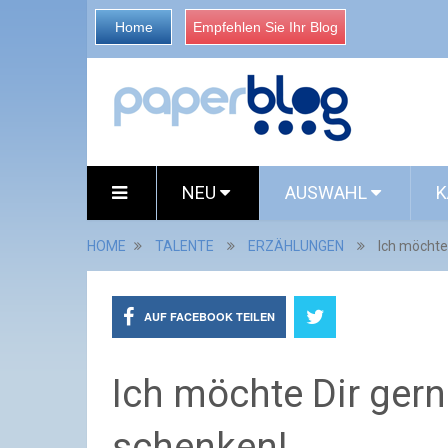
Home
Empfehlen Sie Ihr Blog
NEU
AUSWAHL
K
HOME
TALENTE
ERZÄHLUNGEN
Ich möchte
AUF FACEBOOK TEILEN
Ich möchte Dir gern
schenken!