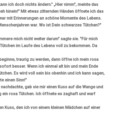
ann ich doch nichts ändern."
„Hier nimm", meinte das
ieh hinein!"
Mit etwas zitternden Händen öffnete ich
das
l war mit Erinnerungen an schöne Momente des Lebens.
enschenjahren war. Wo ist Dein schwarzes Tütchen?"
mmere mich nicht weiter darum" sagte sie.
"
Für mich
a Tütchen im Laufe des Lebens voll zu bekommen.
Da
eginne, traurig zu werden, dann öffne ich mein rosa
sofort besser.
Wenn ich einmal alt bin und mein Ende
tchen. Es wird voll sein bis obenhin und ich kann sagen,
te einen Sinn!"
 nachdachte, gab sie mir einen Kuss auf die Wange und
g ein rosa Tütchen. Ich öffnete es zaghaft und warf
chen Kuss, den ich von einem kleinen Mädchen auf einer