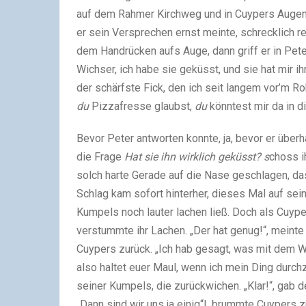
auf dem Rahmer Kirchweg und in Cuypers Augen g
er sein Versprechen ernst meinte, schrecklich re
dem Handrücken aufs Auge, dann griff er in Pet
Wichser, ich habe sie geküsst, und sie hat mir i
der schärfste Fick, den ich seit langem vor’m Ro
du
Pizzafresse glaubst,
du
könntest mir da in 
Bevor Peter antworten konnte, ja, bevor er über
die Frage
Hat sie ihn wirklich geküsst? s
choss i
solch harte Gerade auf die Nase geschlagen, da
Schlag kam sofort hinterher, dieses Mal auf se
Kumpels noch lauter lachen ließ. Doch als Cuyp
verstummte ihr Lachen. „Der hat genug!“, meinte 
Cuypers zurück. „Ich hab gesagt, was mit dem Wic
also haltet euer Maul, wenn ich mein Ding durchz
seiner Kumpels, die zurückwichen. „Klar!“, gab de
„Dann sind wir uns ja einig“!, brummte Cuypers 