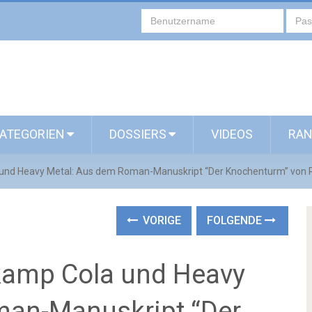
ATEGORIEN
DOSSIERS
VIDEOS
RAN
ola und Heavy Metal: Aus dem Roman-Manuskript “Der Knochenturm” von 
VORIGE
FOLGENDE
ffkamp Cola und Heavy
man-Manuskript “Der