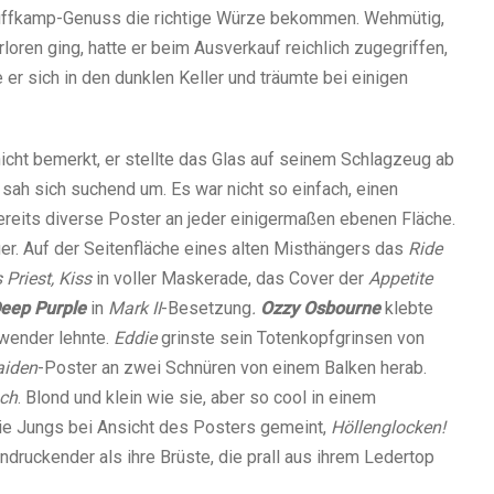
tuffkamp-Genuss die richtige Würze bekommen. Wehmütig,
loren ging, hatte er beim Ausverkauf reichlich zugegriffen,
er sich in den dunklen Keller und träumte bei einigen
icht bemerkt, er stellte das Glas auf seinem Schlagzeug ab
 sah sich suchend um. Es war nicht so einfach, einen
ereits diverse Poster an jeder einigermaßen ebenen Fläche.
er. Auf der Seitenfläche eines alten Misthängers das
Ride
Priest, Kiss
in voller Maskerade, das Cover der
Appetite
eep Purple
in
Mark II
-Besetzung
.
Ozzy Osbourne
klebte
uwender lehnte.
Eddie
grinste sein Totenkopfgrinsen von
aiden
-Poster an zwei Schnüren von einem Balken herab.
ch
. Blond und klein wie sie, aber so cool in einem
ie Jungs bei Ansicht des Posters gemeint,
Höllenglocken!
ndruckender als ihre Brüste, die prall aus ihrem Ledertop