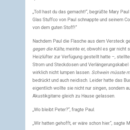
„Toll hast du das gemacht!“, begrüßte Mary Paul
Glas Stuffco von Paul schnappte und seinem Co
von dem guten Stoff!“
Nachdem Paul die Flasche aus dem Versteck geho
gegen
die Kälte
, meinte er, obwohl es gar nicht 
Heizlüfter zur Verfügung gestellt hatte –, stellt
Strom und Steckdosen und Verlängerungskabel ga
wirklich nicht lumpen lassen.
Schwein müsste m
bedrückt und auch neidisch. Leider hatte das Budg
eigentlich wollte sie nicht nur singen, sondern a
Akustikgitarre gleich zu Hause gelassen.
„Wo bleibt Peter?“, fragte Paul.
„Wir hatten gehofft, er wäre schon hier.“, sagte M