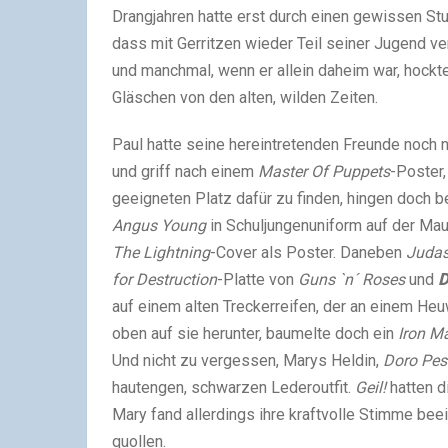
Drangjahren hatte erst durch einen gewissen S
dass mit Gerritzen wieder Teil seiner Jugend ver
und manchmal, wenn er allein daheim war, hockte 
Gläschen von den alten, wilden Zeiten.
Paul hatte seine hereintretenden Freunde noch n
und griff nach einem
Master Of Puppets
-Poster,
geeigneten Platz dafür zu finden, hingen doch b
Angus Young
in Schuljungenuniform auf der Mau
The Lightning
-Cover als Poster. Daneben
Judas 
for Destruction
-Platte von
Guns `n´ Roses
und
D
auf einem alten Treckerreifen, der an einem He
oben auf sie herunter, baumelte doch ein
Iron M
Und nicht zu vergessen, Marys Heldin,
Doro Pes
hautengen, schwarzen Lederoutfit.
Geil!
hatten d
Mary fand allerdings ihre kraftvolle Stimme beei
quollen.