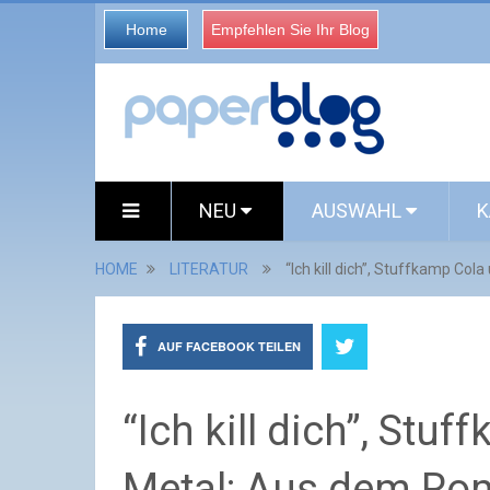
Home
Empfehlen Sie Ihr Blog
NEU
AUSWAHL
K
HOME
LITERATUR
“Ich kill dich”, Stuffkamp C
AUF FACEBOOK TEILEN
“Ich kill dich”, Stu
Metal: Aus dem Ro