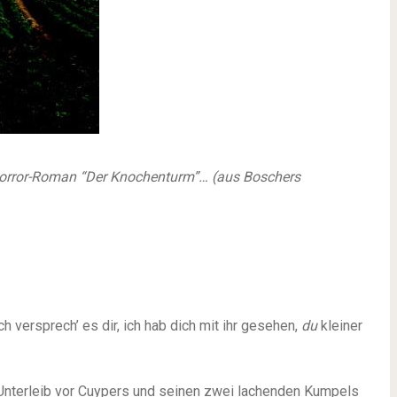
 Horror-Roman “Der Knochenturm”… (aus Boschers
ch versprech’ es dir, ich hab dich mit ihr gesehen,
du
kleiner
Unterleib vor Cuypers und seinen zwei lachenden Kumpels