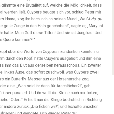
limmte eine Brutalität auf, welche die Möglichkeit, dass
al werden ließ. Cuypers beugte sich vor, schlug Peter mit
ers Haare, zog ihn hoch, nah an seinen Mund: „Weißt
du
,
du
hre geile Zunge in den Hals geschoben!“, sagte er, „Mary ist
hr hatte. Mein Gott diese Titten! Und sie ist Jungfrau! Und
die Quere kommen?!“
haupt über die Worte von Cuypers nachdenken konnte, nur
hm durch den Kopf, hatte Cupyers ausgeholt und ihm eine
ss ihm das Blut aus derselben herausschoss. Ein zweiter
ine linkes Auge, das sofort zuschwoll, was Cuypers zwei
ers ein Butterfly-Messer aus der Hosentasche zog,
der eine. „Was seid ihr denn für Arschlöcher?!“, gab
hser passiert. Und ihr wollt die Kleine nach mir ficken,
iehe! Oder…“ Er hielt nun die Klinge bedrohlich in Richtung
r andere zurück, „Die ficken wir!“, und lächelte unsicher.
zufrieden und wendete sich wieder Peter zu: