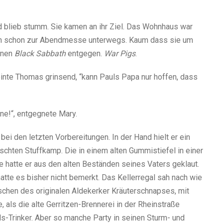
d blieb stumm. Sie kamen an ihr Ziel. Das Wohnhaus war
ren schon zur Abendmesse unterwegs. Kaum dass sie um
hnen
Black Sabbath
entgegen.
War Pigs
.
inte Thomas grinsend, “kann Pauls Papa nur hoffen, dass
ne!“, entgegnete Mary.
ei den letzten Vorbereitungen. In der Hand hielt er ein
schten Stuffkamp. Die in einem alten Gummistiefel in einer
hatte er aus den alten Beständen seines Vaters geklaut.
hatte es bisher nicht bemerkt. Das Kellerregal sah nach wie
laschen des originalen Aldekerker Kräuterschnapses, mit
 als die alte Gerritzen-Brennerei in der Rheinstraße
ls-Trinker. Aber so manche Party in seinen Sturm- und