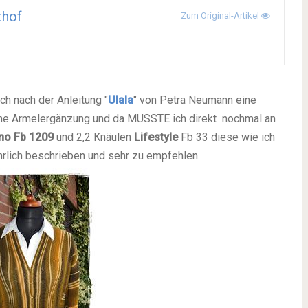
thof
Zum Original-Artikel
ch nach der Anleitung "
Ulala
"
von Petra Neumann
eine
ine Ärmelergänzung
und da MUSSTE ich direkt
nochmal an
no Fb 1209
und 2,2 Knäulen
Lifestyle
Fb 33
diese wie ich
ührlich beschrieben
und sehr zu empfehlen.