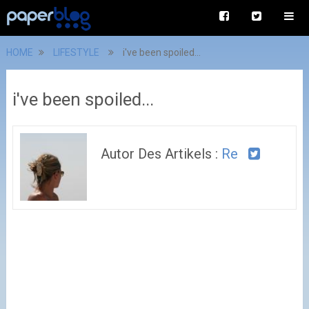
HOME
LIFESTYLE
i've been spoiled...
i've been spoiled...
Autor Des Artikels :
Re