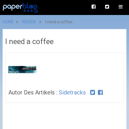
HOME
REISEN
I need a coffee
I need a coffee
Autor Des Artikels :
Sidetracks