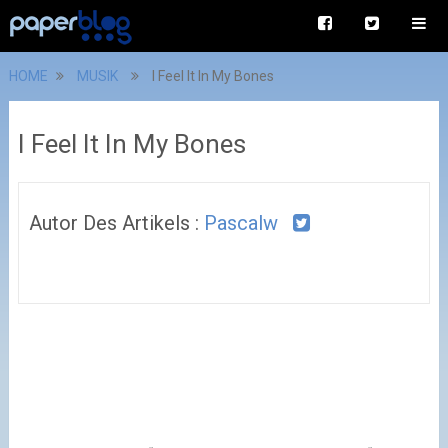
HOME
MUSIK
I Feel It In My Bones
I Feel It In My Bones
Autor Des Artikels :
Pascalw