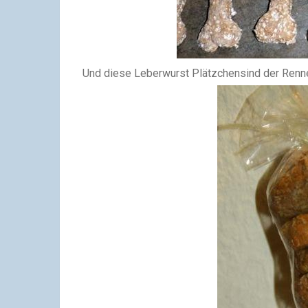
Und diese Leberwurst Plätzchensind der Renne