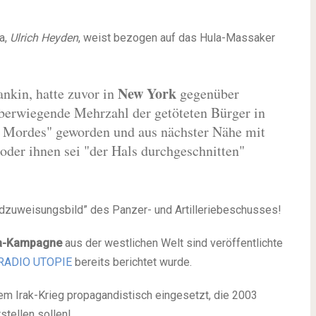
a,
Ulrich Heyden
, weist bezogen auf das Hula-Massaker
New York
nkin, hatte zuvor in
gegenüber
 überwiegende Mehrzahl der getöteten Bürger in
en Mordes" geworden und aus nächster Nähe mit
 oder ihnen sei "der Hals durchgeschnitten"
uldzuweisungsbild” des Panzer- und Artilleriebeschusses!
a-Kampagne
aus der westlichen Welt sind veröffentlichte
RADIO UTOPIE
bereits berichtet wurde.
em Irak-Krieg propagandistisch eingesetzt, die 2003
tellen sollen!