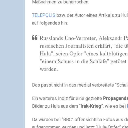
Maßnahmen zu beherrschen.
TELEPOLIS
bzw. der Autor eines Artikels zu Hul
auf folgendes hin:
Russlands Uno-Vertreter, Aleksandr Pa
russischen Journalisten erklärt, "die
Hula", seien Opfer "eines kaltblütig
"einem Schuss in die Schläfe" getötet
worden.
Das passt nicht in das medial verbreitete “Sch
Ein weiteres Indiz für eine gezielte
Propagand
Bilder zu Hula aus dem “
Irak-Krieg
”, wie es bei
Da wurden bei “BBC” offensichtlich Fotos aus d
aufgenommen wurden und jetzt “Hula-Opfer” dars