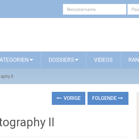
ATEGORIEN
DOSSIERS
VIDEOS
RAN
aphy II
VORIGE
FOLGENDE
ography II