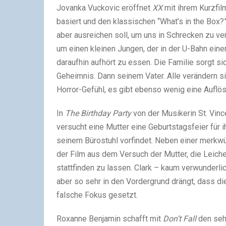
Jovanka Vuckovic eröffnet
XX
mit ihrem Kurzfi
basiert und den klassischen “What’s in the Box?”
aber ausreichen soll, um uns in Schrecken zu ver
um einen kleinen Jungen, der in der U-Bahn eine
daraufhin aufhört zu essen. Die Familie sorgt s
Geheimnis. Dann seinem Vater. Alle verändern sic
Horror-Gefühl, es gibt ebenso wenig eine Auflös
In
The Birthday Party
von der Musikerin St. Vinc
versucht eine Mutter eine Geburtstagsfeier für i
seinem Bürostuhl vorfindet. Neben einer merkwü
der Film aus dem Versuch der Mutter, die Leich
stattfinden zu lassen. Clark – kaum verwunderli
aber so sehr in den Vordergrund drängt, dass di
falsche Fokus gesetzt.
Roxanne Benjamin schafft mit
Don’t Fall
den seh