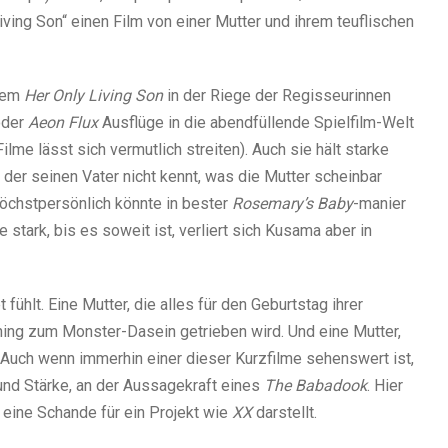
ving Son“ einen Film von einer Mutter und ihrem teuflischen
hrem
Her Only Living Son
in der Riege der Regisseurinnen
der
Aeon Flux
Ausflüge in die abendfüllende Spielfilm-Welt
ilme lässt sich vermutlich streiten). Auch sie hält starke
 der seinen Vater nicht kennt, was die Mutter scheinbar
höchstpersönlich könnte in bester
Rosemary’s Baby
-manier
 stark, bis es soweit ist, verliert sich Kusama aber in
 fühlt. Eine Mutter, die alles für den Geburtstag ihrer
ining zum Monster-Dasein getrieben wird. Und eine Mutter,
. Auch wenn immerhin einer dieser Kurzfilme sehenswert ist,
und Stärke, an der Aussagekraft eines
The Babadook
. Hier
 eine Schande für ein Projekt wie
XX
darstellt.