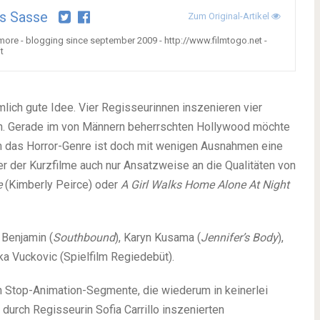
s Sasse
Zum Original-Artikel
 more - blogging since september 2009 - http://www.filmtogo.net -
t
emlich gute Idee. Vier Regisseurinnen inszenieren vier
hen. Gerade im von Männern beherrschten Hollywood möchte
lem das Horror-Genre ist doch mit wenigen Ausnahmen eine
 der Kurzfilme auch nur Ansatzweise an die Qualitäten von
e
(Kimberly Peirce) oder
A Girl Walks Home Alone At Night
 Benjamin (
Southbound
), Karyn Kusama (
Jennifer’s Body
),
ka Vuckovic (Spielfilm Regiedebüt).
h Stop-Animation-Segmente, die wiederum in keinerlei
urch Regisseurin Sofia Carrillo inszenierten