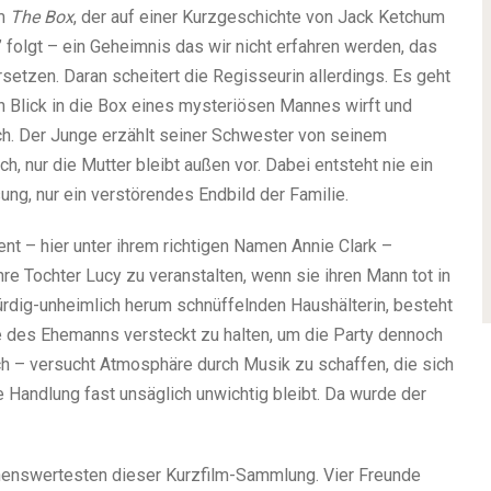
lm
The Box
, der auf einer Kurzgeschichte von Jack Ketchum
 folgt – ein Geheimnis das wir nicht erfahren werden, das
setzen. Daran scheitert die Regisseurin allerdings. Es geht
n Blick in die Box eines mysteriösen Mannes wirft und
ich. Der Junge erzählt seiner Schwester von seinem
h, nur die Mutter bleibt außen vor. Dabei entsteht nie ein
ung, nur ein verstörendes Endbild der Familie.
ent – hier unter ihrem richtigen Namen Annie Clark –
hre Tochter Lucy zu veranstalten, wenn sie ihren Mann tot in
rdig-unheimlich herum schnüffelnden Haushälterin, besteht
e des Ehemanns versteckt zu halten, um die Party dennoch
ch – versucht Atmosphäre durch Musik zu schaffen, die sich
e Handlung fast unsäglich unwichtig bleibt. Da wurde der
enswertesten dieser Kurzfilm-Sammlung. Vier Freunde