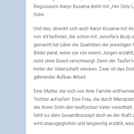
Regisseurin Karyn Kusama dreht mit „Her Only Li
Sohn.
Und das, obwohl sich auch Karyn Kusama mit i
von
XX
befindet, die schon mit
Jennifer’s Body
o
gemacht hat (über die Qualitäten der jeweiligen F
Bilder parat, wenn sie von einem Jungen erzählt,
nicht ohne Grund verschweigt. Denn der Teufel 
hinter der Vaterschaft stecken. Zwar ist das Ende
gähnender Aufbau-Arbeit.
Eine Mutter, die sich von ihrer Familie entfremdet
Tochter aufopfert. Eine Frau, die durch Manspla
die ihrem Sohn den teuflischen Vater vorenthält
fehlt es dem Gesamtkonzept doch an der Kraft 
wird unausgeglichen und langweilig erzählt, was