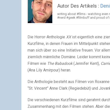
Autor Des Artikels :
Deni
writing about #films - watching even
#nerd #geek #filmbuff and proud of i
Die Horror-Anthologie
XX
ist eigentlich eine zi
Kurzfilme, in denen Frauen im Mittelpunkt ste
man sich über so eine Initiative freuen. Vor al
ziemlich männliche Domäne. Leider kommt keiner
Filmen wie
The Babadook
(Jennifer Kent),
Carri
(Ana Lily Amirpour) heran.
Die Anthologie besteht aus Filmen von Roxanne
“St. Vincent” Anne Clark (Regiedebüt) und Jovan
Die verschiedenen Kurzfilme sind gerahmt durc
Zusammenhang mit den Filmen stehen. Aber die d