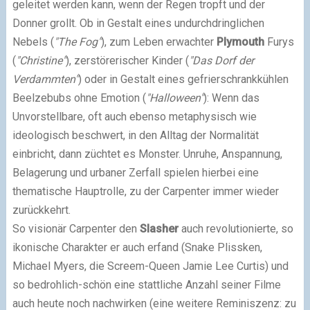
geleitet werden kann, wenn der Regen tropft und der
Donner grollt. Ob in Gestalt eines undurchdringlichen
Nebels (
"The Fog"
), zum Leben erwachter
Plymouth
Furys
(
"Christine"
), zerstörerischer Kinder (
"Das Dorf der
Verdammten"
) oder in Gestalt eines gefrierschrankkühlen
Beelzebubs ohne Emotion (
"Halloween"
): Wenn das
Unvorstellbare, oft auch ebenso metaphysisch wie
ideologisch beschwert, in den Alltag der Normalität
einbricht, dann züchtet es Monster. Unruhe, Anspannung,
Belagerung und urbaner Zerfall spielen hierbei eine
thematische Hauptrolle, zu der Carpenter immer wieder
zurückkehrt.
So visionär Carpenter den
Slasher
auch revolutionierte, so
ikonische Charakter er auch erfand (Snake Plissken,
Michael Myers, die Screem-Queen Jamie Lee Curtis) und
so bedrohlich-schön eine stattliche Anzahl seiner Filme
auch heute noch nachwirken (eine weitere Reminiszenz: zu