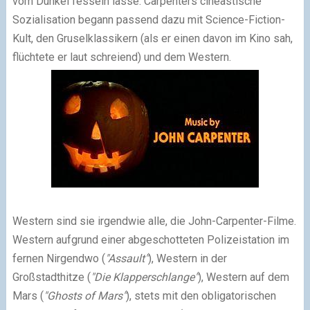
vom Dunkel fesseln lasse. Carpenters cineastische
Sozialisation begann passend dazu mit Science-Fiction-
Kult, den Gruselklassikern (als er einen davon im Kino sah,
flüchtete er laut schreiend) und dem Western.
Western sind sie irgendwie alle, die John-Carpenter-Filme.
Western aufgrund einer abgeschotteten Polizeistation im
fernen Nirgendwo (
"Assault"
), Western in der
Großstadthitze (
"Die Klapperschlange"
), Western auf dem
Mars (
"Ghosts of Mars"
), stets mit den obligatorischen