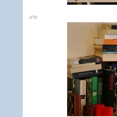
//?//