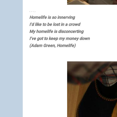
. . . .
Homelife is so innerving
I'd like to be lost in a crowd
My homelife is disconcerting
I've got to keep my money down
(Adam Green, Homelife)