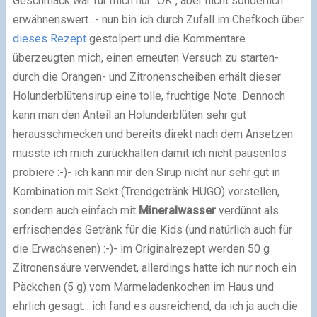
Geschmack war für mich nur "OK", aber nicht sonderlich
erwähnenswert...
- nun bin ich durch Zufall im Chefkoch über
dieses Rezept
gestolpert und die Kommentare
überzeugten mich, einen erneuten Versuch zu starten
-
durch die Orangen- und Zitronenscheiben erhält dieser
Holunderblütensirup eine tolle, fruchtige Note. Dennoch
kann man den Anteil an Holunderblüten sehr gut
herausschmecken und bereits direkt nach dem Ansetzen
musste ich mich zurückhalten damit ich nicht pausenlos
probiere :-)
- ich kann mir den Sirup nicht nur sehr gut in
Kombination mit Sekt (Trendgetränk HUGO) vorstellen,
sondern auch einfach mit
Mineralwasser
verdünnt als
erfrischendes Getränk für die Kids (und natürlich auch für
die Erwachsenen) :-)
- im Originalrezept werden 50 g
Zitronensäure verwendet, allerdings hatte ich nur noch ein
Päckchen (5 g) vom Marmeladenkochen im Haus und
ehrlich gesagt... ich fand es ausreichend, da ich ja auch die