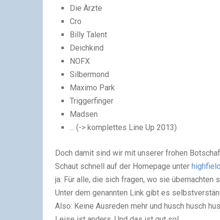
Die Ärzte
Cro
Billy Talent
Deichkind
NOFX
Silbermond
Maximo Park
Triggerfinger
Madsen
... (-> komplettes Line Up 2013)
Doch damit sind wir mit unserer frohen Botsch
Schaut schnell auf der Homepage unter
highfiel
ja: Für alle, die sich fragen, wo sie übernachten
Unter dem genannten Link gibt es selbstverständ
Also: Keine Ausreden mehr und husch husch hus
Leise ist anders. Und das ist gut so!