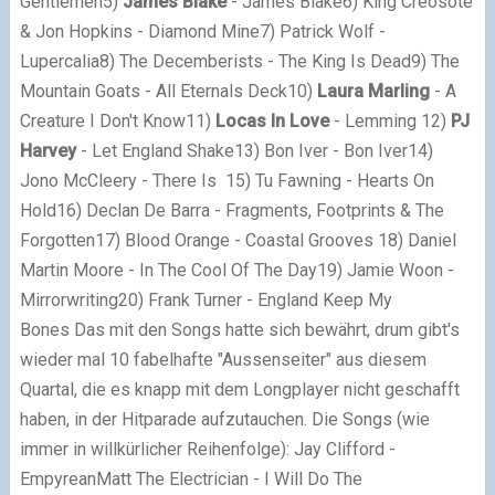
Gentlemen
5)
James Blake
- James Blake6) King Creosote
& Jon Hopkins - Diamond Mine7) Patrick Wolf -
Lupercalia8) The Decemberists - The King Is Dead9) The
Mountain Goats - All Eternals Deck10)
Laura Marling
- A
Creature I Don't Know11)
Locas In Love
- Lemming 12)
PJ
Harvey
- Let England Shake13) Bon Iver - Bon Iver14)
Jono McCleery - There Is 15) Tu Fawning - Hearts On
Hold16) Declan De Barra - Fragments, Footprints & The
Forgotten17) Blood Orange - Coastal Grooves 18) Daniel
Martin Moore - In The Cool Of The Day19) Jamie Woon -
Mirrorwriting20) Frank Turner - England Keep My
Bones Das mit den Songs hatte sich bewährt, drum gibt's
wieder mal 10 fabelhafte "Aussenseiter" aus diesem
Quartal, die es knapp mit dem Longplayer nicht geschafft
haben, in der Hitparade aufzutauchen. Die Songs (wie
immer in willkürlicher Reihenfolge): Jay Clifford -
EmpyreanMatt The Electrician - I Will Do The