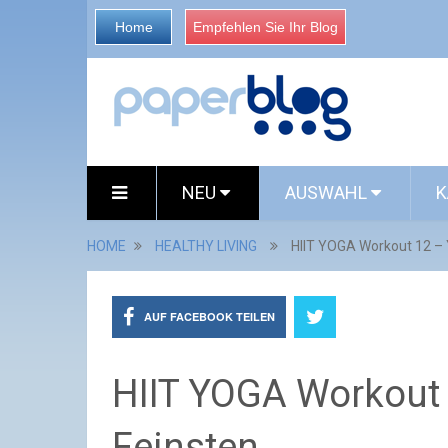
Home
Empfehlen Sie Ihr Blog
NEU
AUSWAHL
K
HOME
HEALTHY LIVING
HIIT YOGA Workout 12 – 
AUF FACEBOOK TEILEN
HIIT YOGA Workout 
Feinsten