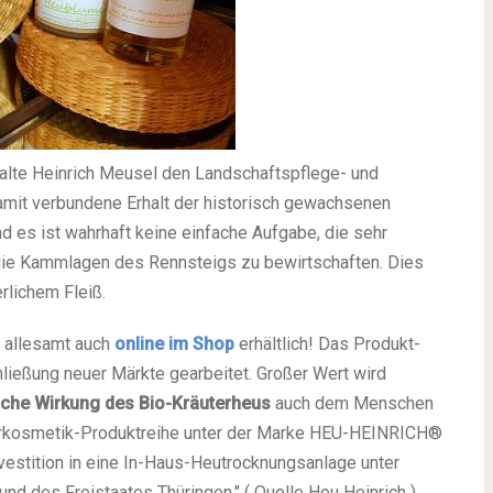
alte Heinrich Meusel den Landschaftspflege- und
damit verbundene Erhalt der historisch gewachsenen
nd es ist wahrhaft keine einfache Aufgabe, die sehr
 die Kammlagen des Rennsteigs zu bewirtschaften. Dies
erlichem Fleiß.
e allesamt auch
online im Shop
erhältlich! Das Produkt-
chließung neuer Märkte gearbeitet. Großer Wert wird
sche Wirkung des Bio-Kräuterheus
auch dem Menschen
turkosmetik-Produktreihe unter der Marke HEU-HEINRICH®
vestition in eine In-Haus-Heutrocknungsanlage unter
d des Freistaates Thüringen." ( Quelle Heu Heinrich ) .....