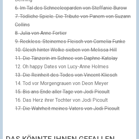
6. Im Tal des Schneeleoparden von Steffanie Burow
7. Tödliche Spiele. Die Tribute von Panem von Suzann
Collins
8. Julia von Anne Fortier
9. Reckless. Steinernes Fleisch von Cornelia Funke
10. Gleich hinter Wolke sieben von Melissa Hill
11. Die Tänzerin im Schnee von Daphne Katolay
12. Oh happy Dates von Lucy-Anne Holmes
13. Die Reinheit des Todes von Vincent Kliesch
14. Tod vor Morgengrauen von Deon Meyer
15. Bis ans Ende aller Tage von Jodi Picoult
16. Das Herz ihrer Tochter von Jodi Picoult
17. Die Wahrheit meines Vaters von Jodi Picoult
DAS KÖNNTE IHNEN GEFALLEN