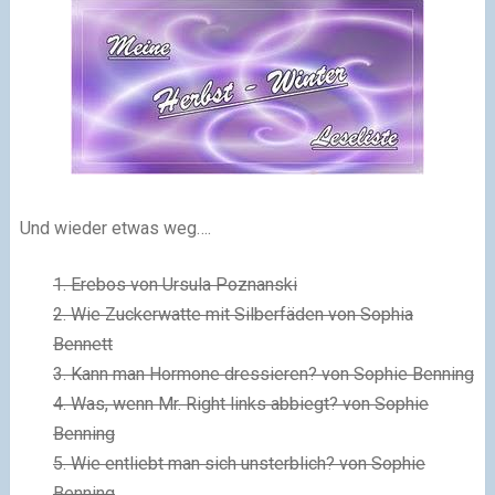
Und wieder etwas weg….
1. Erebos von Ursula Poznanski
2. Wie Zuckerwatte mit Silberfäden von Sophia
Bennett
3. Kann man Hormone dressieren? von Sophie Benning
4. Was, wenn Mr. Right links abbiegt? von Sophie
Benning
5. Wie entliebt man sich unsterblich? von Sophie
Benning