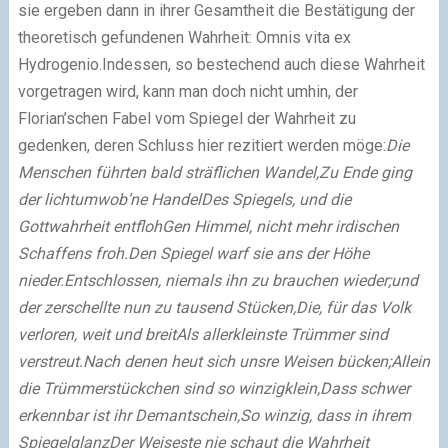
sie ergeben dann in ihrer Gesamtheit die Bestätigung der
theoretisch gefundenen Wahrheit: Omnis vita ex
Hydrogenio.Indessen, so bestechend auch diese Wahrheit
vorgetragen wird, kann man doch nicht umhin, der
Florian’schen Fabel vom Spiegel der Wahrheit zu
gedenken, deren Schluss hier rezitiert werden möge:
Die
Menschen führten bald sträflichen Wandel,
Zu Ende ging
der lichtumwob’ne Handel
Des Spiegels, und die
Gottwahrheit entfloh
Gen Himmel, nicht mehr irdischen
Schaffens froh.
Den Spiegel warf sie ans der Höhe
nieder.
Entschlossen, niemals ihn zu brauchen wieder;
und
der zerschellte nun zu tausend Stücken,
Die, für das Volk
verloren, weit und breit
Als allerkleinste Trümmer sind
verstreut.
Nach denen heut sich unsre Weisen bücken;
Allein
die Trümmerstückchen sind so winzigklein,
Dass schwer
erkennbar ist ihr Demantschein,
So winzig, dass in ihrem
Spiegelglanz
Der Weiseste nie schaut die Wahrheit