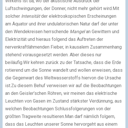
Wirkens ist da, wo der akustische Ausdruck der
Luftschwingungen, der Donner, nicht mehr gehört wird.Mit
solcher
Intensität
der elektroskopischen Erscheinungen
am Äquator und ihrer undulatorischen Natur darf der unter
den Wendekreisen herrschende
Mangel
an Gewittern und
Elektrizität und hieraus folgend das Auftreten der
nervenkraftlähmenden Fieber, in kausalem Zusammenhang
stehend vorausgesetzt werden. Aber dieses nur
beiläufig.Wir kehren zurück zu der Tatsache, dass die Erde
rotierend um die Sonne wandelt und wollen erweisen, dass
die Gegenwart des Weltwasserstoffs hiervon die Ursache
ist.Zu diesem Behuf verweisen wir auf die Beobachtungen
an den Geisler’schen Röhren, wir meinen das elektrische
Leuchten von Gasen im Zustand stärkster Verdünnung, aus
welchen Beobachtungen Schlussfolgerungen von der
größten Tragweite resultieren.Man darf nämlich folgern,
dass das Leuchten unserer Sonne hervorgeht aus einem