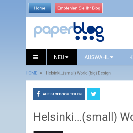
Home
Empfehlen Sie Ihr Blog
NEU
AUSWAHL
K
HOME
Helsinki…(small) World (big) Design
AUF FACEBOOK TEILEN
Helsinki…(small) Wo