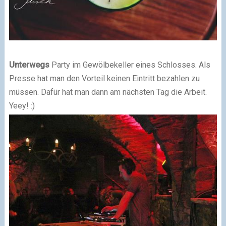
Unterwegs
Party im Gewölbekeller eines Schlosses. A
ls
Presse hat man den Vorteil keinen Eintritt bezahlen zu
müssen.
Dafü
r hat man dann am nächsten Tag die Arbeit.
Yeey!
:)