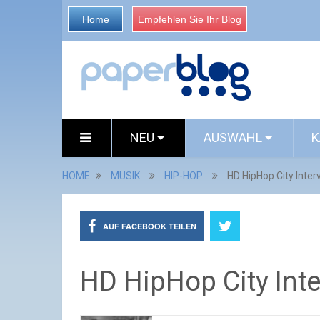
Home
Empfehlen Sie Ihr Blog
NEU
AUSWAHL
K
HOME
MUSIK
HIP-HOP
HD HipHop City Inter
AUF FACEBOOK TEILEN
HD HipHop City Int