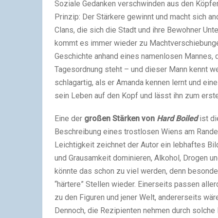
Soziale Gedanken verschwinden aus den Köpfen d
Prinzip: Der Stärkere gewinnt und macht sich an
Clans, die sich die Stadt und ihre Bewohner Unt
kommt es immer wieder zu Machtverschiebungen a
Geschichte anhand eines namenlosen Mannes, der
Tagesordnung steht – und dieser Mann kennt we
schlagartig, als er Amanda kennen lernt und ein
sein Leben auf den Kopf und lässt ihn zum erst
Eine der
großen Stärken von
Hard Boiled
ist d
Beschreibung eines trostlosen Wiens am Rande
Leichtigkeit zeichnet der Autor ein lebhaftes Bi
und Grausamkeit dominieren, Alkohol, Drogen u
könnte das schon zu viel werden, denn besonder
“härtere” Stellen wieder. Einerseits passen alle
zu den Figuren und jener Welt, andererseits wär
Dennoch, die Rezipienten nehmen durch solche 