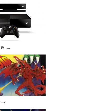
ne
→
→