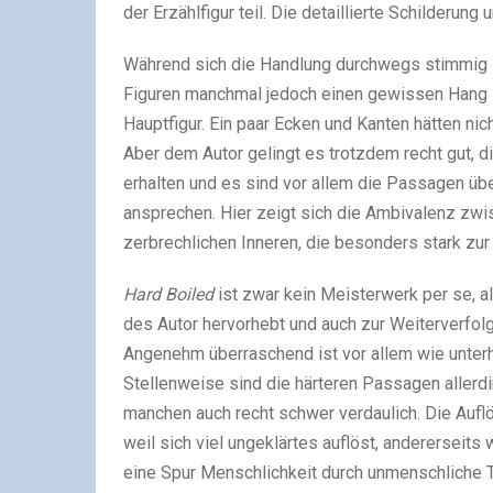
der Erzählfigur teil. Die detaillierte Schilderun
Während sich die Handlung durchwegs stimmig l
Figuren manchmal jedoch einen gewissen Hang z
Hauptfigur. Ein paar Ecken und Kanten hätten ni
Aber dem Autor gelingt es trotzdem recht gut, 
erhalten und es sind vor allem die Passagen üb
ansprechen. Hier zeigt sich die Ambivalenz zwi
zerbrechlichen Inneren, die besonders stark zur G
Hard Boiled
ist zwar kein Meisterwerk per se, al
des Autor hervorhebt und auch zur Weiterverfolg
Angenehm überraschend ist vor allem wie unter
Stellenweise sind die härteren Passagen allerd
manchen auch recht schwer verdaulich. Die Auflö
weil sich viel ungeklärtes auflöst, andererseit
eine Spur Menschlichkeit durch unmenschliche Ta