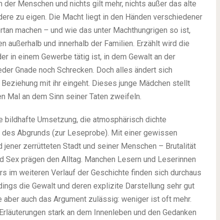
er Menschen und nichts gilt mehr, nichts außer das alte
dere zu eigen. Die Macht liegt in den Händen verschiedener
ertan machen – und wie das unter Machthungrigen so ist,
ußerhalb und innerhalb der Familien. Erzählt wird die
 in einem Gewerbe tätig ist, in dem Gewalt an der
der Gnade noch Schrecken. Doch alles ändert sich
e Beziehung mit ihr eingeht. Dieses junge Mädchen stellt
en Mal an dem Sinn seiner Taten zweifeln.
ie bildhafte Umsetzung, die atmosphärisch dichte
 des Abgrunds (
zur Leseprobe
). Mit einer gewissen
ld jener zerrütteten Stadt und seiner Menschen – Brutalität
nd Sex prägen den Alltag. Manchen Lesern und Leserinnen
s im weiteren Verlauf der Geschichte finden sich durchaus
rdings die Gewalt und deren explizite Darstellung sehr gut
e aber auch das Argument zulässig: weniger ist oft mehr.
Erläuterungen stark an dem Innenleben und den Gedanken