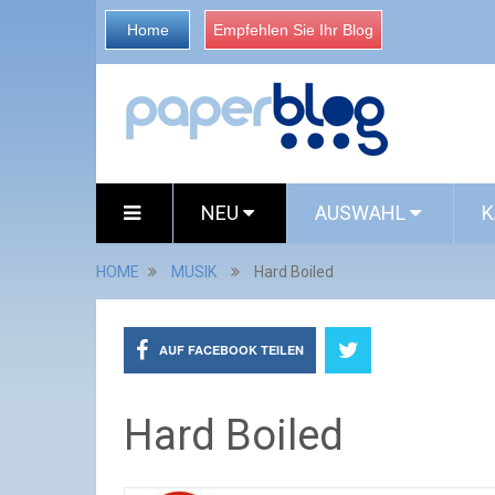
Home
Empfehlen Sie Ihr Blog
NEU
AUSWAHL
K
HOME
MUSIK
Hard Boiled
AUF FACEBOOK TEILEN
Hard Boiled