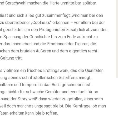
g und Sprachwahl machen die Härte unmittelbar spürbar.
iest und sich alles gut zusammenfügt, wird man bei den
u übertriebener „Coolness“ erkennen – vor allem bei der
cht geschadet, um den Protagonisten zusätzlich abzurunden.
die Spannung der Geschichte bis zum Ende aufrecht zu
er das Innenleben und die Emotionen der Figuren, die
schen dem brutalen Äußeren und dem eigentlich recht
eltung tritt.
s vielmehr ein frisches Erstlingswerk, das die Qualitäten
ung seines schriftstellerischen Schaffens anregt.
haltsam und temporeich das Buch geschrieben ist.
ings nichts für schwache Gemüter und eventuell für so
sung der Story weiß dann wieder zu gefallen, einerseits
s weil doch manches ungesagt bleibt. Die Kernfrage, ob man
ten erhalten kann, bleib toffen.