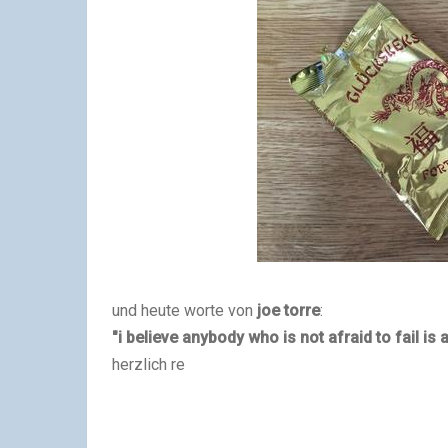
und heute worte von
joe torre
:
"i believe anybody who is not afraid to fail is a
herzlich re