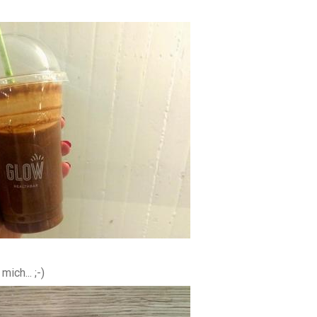
ich... ;-)