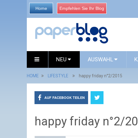
Home
Empfehlen Sie Ihr Blog
NEU
AUSWAHL
K
HOME
LIFESTYLE
happy friday n°2/2015
AUF FACEBOOK TEILEN
happy friday n°2/2