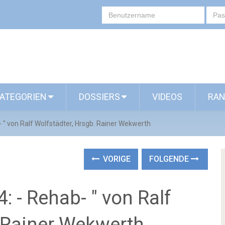
ATEGORIEN
DOSSIERS
VIDEOS
RAN
 " von Ralf Wolfstädter, Hrsgb. Rainer Wekwerth
VORIGE
FOLGENDE
 - Rehab- " von Ralf
. Rainer Wekwerth