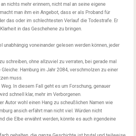
 an nichts mehr erinnern, nicht mal an seine eigene
, macht man ihm ein Angebot, dass er als Proband für
r das oder im schlechtesten Verlauf die Todestrafe. Er
e, Klarheit in das Geschehene zu bringen.
ffel unabhängig voneinander gelesen werden können, jeder
u schreiben, ohne allzuviel zu verraten, bei gerade mal
ie Gleiche: Hamburg im Jahr 2084, verschmolzen zu einer
otzen muss.
n Weg. In diesem Fall geht es um Forschung, genauer
wird schnell klar, mehr im Verborgenen.
der Autor wohl einen Hang zu scheußlichen Namen wie
rg ansich erfährt man nicht viel. Würden nicht
d die Elbe erwähnt werden, könnte es auch irgendeine
nfach gehalten, die ganze Geschichte ist brutal und teilweise