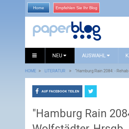
Home
Empfehlen Sie Ihr Blog
NEU
AUSWAHL
K
HOME
LITERATUR
"Hamburg Rain 2084: - Rehab-
AUF FACEBOOK TEILEN
"Hamburg Rain 2084:
Wolfstädter, Hrsgb