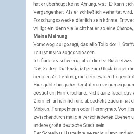
hat er überhaupt keine Ahnung, was. Er kann sich
Vergangenheit. Als er schließlich verhaftet wird
Forschungszwecke dienlich sein könnte. Entwede
willigt ein, denn vielleicht hat er so eine Chanc
Meine Meinung
Vorneweg sei gesagt, das alle Teile der 1. Sta
Teil ist insich abgeschlossen.
Ich finde es schwierig, über dieses Buch etwas z
158 Seiten. Die Basis ist ja zum Glück immer d
riesigen Art Festung, die dem ewigen Regen tr
Hier geht dann jeder der Autoren seinen eigene
gesagt um Hirnforschung. Nicht ganz legal, das 
Ziemlich unheimlich und abgedreht, zudem hat 
Möbius, Pempelmann oder Hieronymus. Von Hambu
zwischendurch mal die verschiedenen Ebenen un
andere große deutsche Stadt sein.
Der Schreibstil ist teilweise recht plump und ei