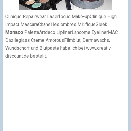
Clinique Repairwear Laserfocus Make-up
Clinique High
Impact Mascara
Chanel les ombres Mirifique
Sleek
Monaco
Palette
Artdeco Lipliner
Lancome Eyeliner
MAC
Dazlleglass Creme Amorous
Filmblut, Dermawachs,
Wundschorf und Blutpaste habe ich bei www.creativ-
discount.de bestellt.